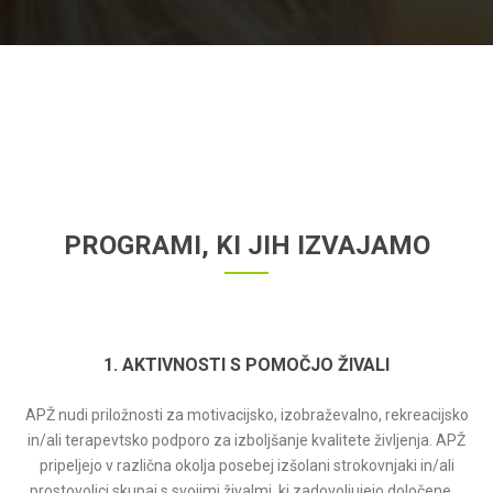
PROGRAMI, KI JIH IZVAJAMO
1. AKTIVNOSTI S POMOČJO ŽIVALI
APŽ nudi priložnosti za motivacijsko, izobraževalno, rekreacijsko
in/ali terapevtsko podporo za izboljšanje kvalitete življenja. APŽ
pripeljejo v različna okolja posebej izšolani strokovnjaki in/ali
prostovoljci skupaj s svojimi živalmi, ki zadovoljujejo določene ...