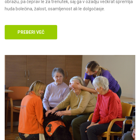
obrazu, pa čeprav le za trenutek, saj ga v ozadju večkrat spremlja
huda bolečina, žalost, osamljenost ali le dolgočasje.
PREBERI VEČ