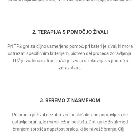
2. TERAPIJA S POMOČJO ŽIVALI
Pri TPŽ gre za ciljno usmerjeno pomoč, pri kateri je žival, ki mora
ustrezati specifičnim kriterijem, bistven del procesa zdravljenja.
TPŽ je vodena s strani in/ali jo izvaja strokovnjak s področja
zdravstva ...
3. BEREMO Z NASMEHOM
Pri branju je žival nezahteven poslušalec, ne popravlja in ne
ustavlja branja, le mirno leži in posluša. Dotikanje živali med
branjem sprošča napetost bralca, ki še ni vešč branja. Cilj ...