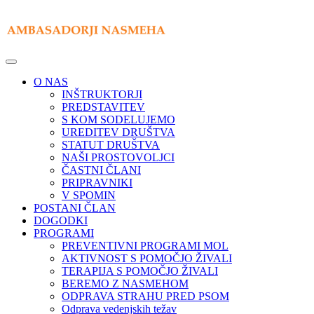
O NAS
INŠTRUKTORJI
PREDSTAVITEV
S KOM SODELUJEMO
UREDITEV DRUŠTVA
STATUT DRUŠTVA
NAŠI PROSTOVOLJCI
ČASTNI ČLANI
PRIPRAVNIKI
V SPOMIN
POSTANI ČLAN
DOGODKI
PROGRAMI
PREVENTIVNI PROGRAMI MOL
AKTIVNOST S POMOČJO ŽIVALI
TERAPIJA S POMOČJO ŽIVALI
BEREMO Z NASMEHOM
ODPRAVA STRAHU PRED PSOM
Odprava vedenjskih težav