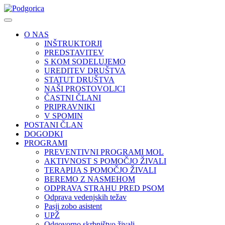
O NAS
INŠTRUKTORJI
PREDSTAVITEV
S KOM SODELUJEMO
UREDITEV DRUŠTVA
STATUT DRUŠTVA
NAŠI PROSTOVOLJCI
ČASTNI ČLANI
PRIPRAVNIKI
V SPOMIN
POSTANI ČLAN
DOGODKI
PROGRAMI
PREVENTIVNI PROGRAMI MOL
AKTIVNOST S POMOČJO ŽIVALI
TERAPIJA S POMOČJO ŽIVALI
BEREMO Z NASMEHOM
ODPRAVA STRAHU PRED PSOM
Odprava vedenjskih težav
Pasji zobo asistent
UPŽ
Odgovorno skrbništvo živali